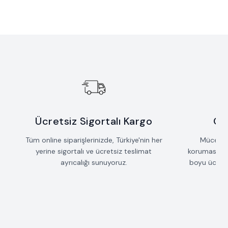
Yeni
Yeni
Sallantılı Çubuk Saçak Kolye
Taş Detaylı Mızrak Kolye
Favorilere Ekle
Favorilere Ekle
%
15
%
15
İndirim
İndirim
42.735
TL
36.325
TL
53.235
TL
45.250
TL
Ücretsiz Sigortalı Kargo
Öm
Tüm online siparişlerinizde, Türkiye'nin her
Mücevherl
yerine sigortalı ve ücretsiz teslimat
koruması iç
ayrıcalığı sunuyoruz.
boyu ücrets