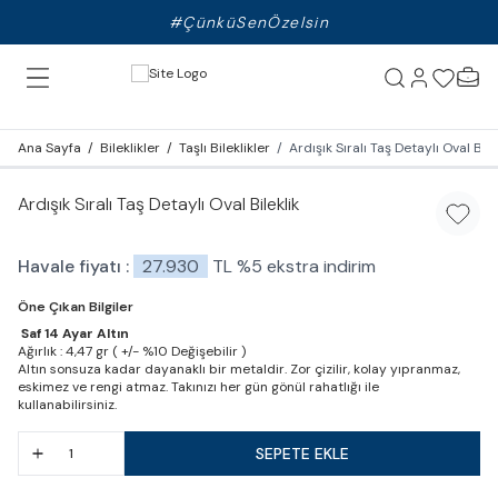
#ÇünküSenÖzelsin
Ana Sayfa
/
Bileklikler
/
Taşlı Bileklikler
/
Ardışık Sıralı Taş Detaylı Oval Bile
Ardışık Sıralı Taş Detaylı Oval Bileklik
Favori
Havale fiyatı :
27.930
TL
%
5
ekstra indirim
Öne Çıkan Bilgiler
Saf 14 Ayar Altın
Ağırlık : 4,47 gr ( +/- %10 Değişebilir )
Altın sonsuza kadar dayanaklı bir metaldir. Zor çizilir, kolay yıpranmaz,
eskimez ve rengi atmaz. Takınızı her gün gönül rahatlığı ile
kullanabilirsiniz.
SEPETE EKLE