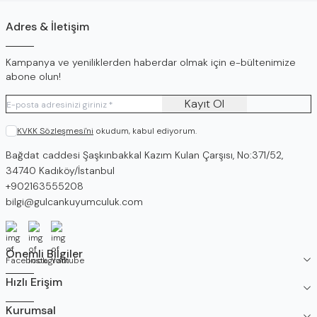
Adres & İletişim
Kampanya ve yeniliklerden haberdar olmak için e-bültenimize
abone olun!
Kayıt Ol
KVKK Sözleşmesi'ni
okudum, kabul ediyorum.
Adres
Bağdat caddesi Şaşkınbakkal Kazım Kulan Çarşısı, No:371/52,
34740 Kadıköy/İstanbul
Telefon
+902163555208
E-Posta
bilgi@gulcankuyumculuk.com
Facebook
İnstagram
Youtube
Önemli Bilgiler
Hızlı Erişim
Kurumsal