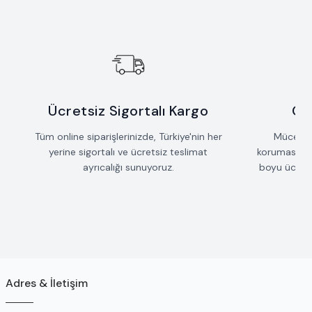
Ücretsiz Sigortalı Kargo
Öm
Tüm online siparişlerinizde, Türkiye'nin her
Mücevherl
yerine sigortalı ve ücretsiz teslimat
koruması iç
ayrıcalığı sunuyoruz.
boyu ücrets
Adres & İletişim