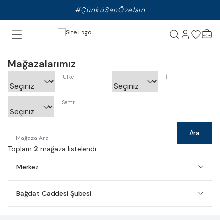
#ÇünküSenÖzelsin
Mağazalarımız
Ülke
İl
Semt
Ara
Mağaza Ara
Toplam
2
mağaza listelendi
Merkez
Bağdat Caddesi Şubesi