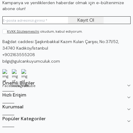
Kampanya ve yeniliklerden haberdar olmak için e-bültenimize
abone olun!
Kayıt Ol
KVKK Sözleşmesi'ni
okudum, kabul ediyorum.
Adres
Bağdat caddesi Şaşkınbakkal Kazım Kulan Çarşısı, No:371/52,
34740 Kadıköy/İstanbul
Telefon
+902163555208
E-Posta
bilgi@gulcankuyumculuk.com
Facebook
İnstagram
Youtube
Önemli Bilgiler
Hızlı Erişim
Kurumsal
Popüler Kategoriler