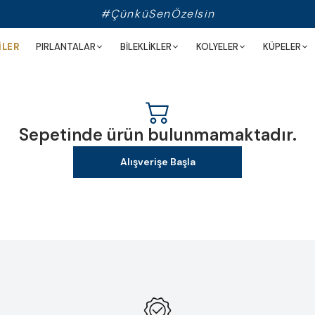
#ÇünküSenÖzelsin
İLER
PIRLANTALAR
BİLEKLİKLER
KOLYELER
KÜPELER
Sepetinde ürün bulunmamaktadır.
Alışverişe Başla