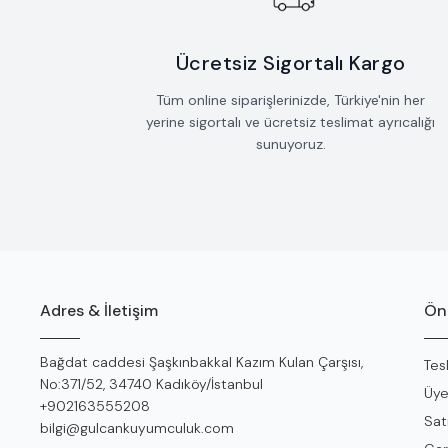
Ücretsiz Sigortalı Kargo
Tüm online siparişlerinizde, Türkiye'nin her
yerine sigortalı ve ücretsiz teslimat ayrıcalığı
sunuyoruz.
Adres & İletişim
Öne
Adres
Bağdat caddesi Şaşkınbakkal Kazım Kulan Çarşısı,
Tes
No:371/52, 34740 Kadıköy/İstanbul
Üye
Telefon
+902163555208
Sat
E-Posta
bilgi@gulcankuyumculuk.com