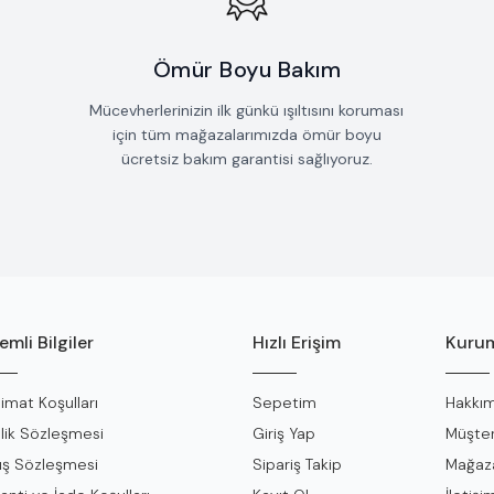
Ömür Boyu Bakım
Mücevherlerinizin ilk günkü ışıltısını koruması
için tüm mağazalarımızda ömür boyu
ücretsiz bakım garantisi sağlıyoruz.
mli Bilgiler
Hızlı Erişim
Kurum
limat Koşulları
Sepetim
Hakkım
lik Sözleşmesi
Giriş Yap
Müşter
ış Sözleşmesi
Sipariş Takip
Mağaza