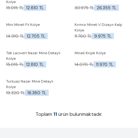
Kolye
15.015
TL
12.810
TL
30.975
TL
26.355
TL
%
15
%
15
Mini Mineli Fil Kolye
Kırmızı Mineli V Dizayn Kalp
İndirim
İndirim
Favorilere Ekle
Favorilere Ekle
Kolye
14.910
TL
12.705
TL
11.760
TL
9.975
TL
%
15
%
15
Tek Lacivert Nazar Mine Detaylı
Mineli Kirpik Kolye
İndirim
İndirim
Favorilere Ekle
Favorilere Ekle
Kolye
15.015
TL
12.810
TL
14.070
TL
11.970
TL
%
15
Turkuaz Nazar Mine Detaylı
İndirim
Favorilere Ekle
Kolye
19.320
TL
16.380
TL
Toplam
11
ürün bulunmaktadır.