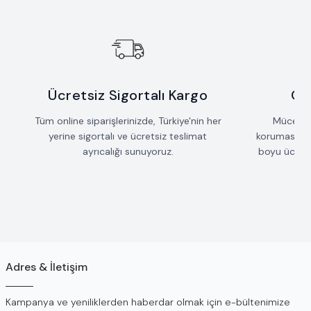
Ücretsiz Sigortalı Kargo
Öm
Tüm online siparişlerinizde, Türkiye'nin her
Mücevherl
yerine sigortalı ve ücretsiz teslimat
koruması iç
ayrıcalığı sunuyoruz.
boyu ücrets
Adres & İletişim
Kampanya ve yeniliklerden haberdar olmak için e-bültenimize