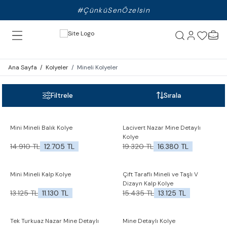
#ÇünküSenÖzelsin
Ana Sayfa
/
Kolyeler
/
Mineli Kolyeler
Filtrele
Sırala
%
15
%
15
Mini Mineli Balık Kolye
Lacivert Nazar Mine Detaylı
İndirim
İndirim
Favorilere Ekle
Favorilere Ekle
Kolye
14.910
TL
12.705
TL
19.320
TL
16.380
TL
%
15
%
15
Mini Mineli Kalp Kolye
Çift Taraflı Mineli ve Taşlı V
İndirim
İndirim
Favorilere Ekle
Favorilere Ekle
Dizayn Kalp Kolye
13.125
TL
11.130
TL
15.435
TL
13.125
TL
%
15
%
15
Tek Turkuaz Nazar Mine Detaylı
Mine Detaylı Kolye
İndirim
İndirim
Favorilere Ekle
Favorilere Ekle