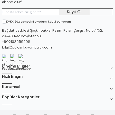
abone olun!
Kayıt Ol
KVKK Sözleşmesi'ni
okudum, kabul ediyorum.
Adres
Bağdat caddesi Şaşkınbakkal Kazım Kulan Çarşısı, No:371/52,
34740 Kadıköy/İstanbul
Telefon
+902163555208
E-Posta
bilgi@gulcankuyumculuk.com
Facebook
İnstagram
Youtube
Önemli Bilgiler
Hızlı Erişim
Kurumsal
Popüler Kategoriler