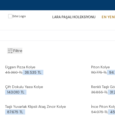
LARA PAŞALI KOLEKSİYONU
EN YEN
Filtre
Üçgen Pizza Kolye
Piton Kolye
%
15
İndirim
%
15
İndirim
Favorilere Ekle
Favorilere Ek
45.360
TL
38.535
TL
110.775
TL
94.
Çift Dokulu Yassı Kolye
Renkli Taşlı G
Yeni
%
15
İndirim
Favorilere Ekle
Favorilere Ek
143.010
TL
36.855
TL
31
Taşlı Yuvarlak Klipsli Ataş Zincir Kolye
İnce Piton Kol
Yeni
%
15
İndirim
Favorilere Ekle
Favorilere Ek
87.675
TL
54.075
TL
45