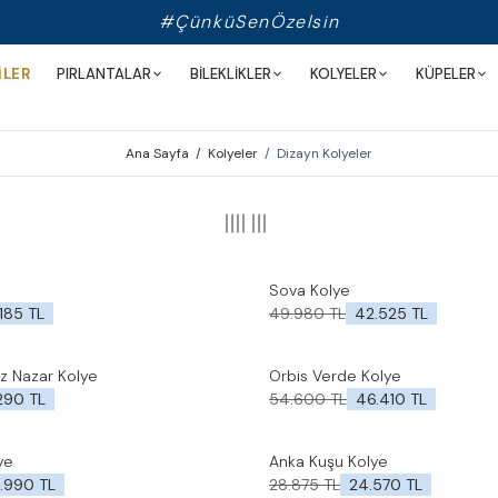
#ÇünküSenÖzelsin
İLER
PIRLANTALAR
BİLEKLİKLER
KOLYELER
KÜPELER
Ana Sayfa
/
Kolyeler
/
Dizayn Kolyeler
Sova Kolye
%
15
İndirim
le
Favorilere Ekle
185
TL
49.980
TL
42.525
TL
öz Nazar Kolye
Orbis Verde Kolye
%
15
İndirim
le
Favorilere Ekle
.290
TL
54.600
TL
46.410
TL
ye
Anka Kuşu Kolye
%
15
İndirim
le
Favorilere Ekle
.990
TL
28.875
TL
24.570
TL