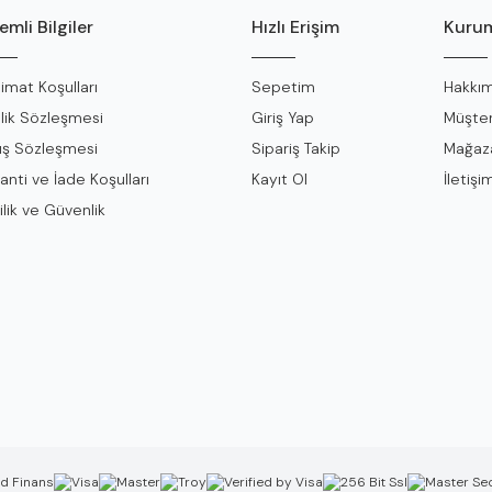
mli Bilgiler
Hızlı Erişim
Kurum
limat Koşulları
Sepetim
Hakkım
lik Sözleşmesi
Giriş Yap
Müşter
ış Sözleşmesi
Sipariş Takip
Mağaza
anti ve İade Koşulları
Kayıt Ol
İletişi
ilik ve Güvenlik