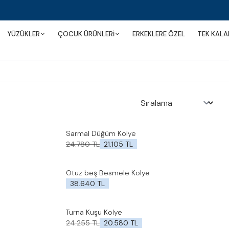
YÜZÜKLER
ÇOCUK ÜRÜNLERİ
ERKEKLERE ÖZEL
TEK KALA
Sarmal Düğüm Kolye
Yeni
Favorilere Ekle
24.780
TL
21.105
TL
%
15
İndirim
Otuz beş Besmele Kolye
Favorilere Ekle
38.640
TL
Turna Kuşu Kolye
%
15
İndirim
Favorilere Ekle
24.255
TL
20.580
TL