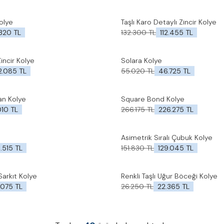
olye
Taşlı Karo Detaylı Zincir Kolye
%
15
İndirim
le
Favorilere Ekle
.320
TL
132.300
TL
112.455
TL
Zincir Kolye
Solara Kolye
%
15
İndirim
le
Favorilere Ekle
2.085
TL
55.020
TL
46.725
TL
lan Kolye
Square Bond Kolye
%
15
İndirim
le
Favorilere Ekle
010
TL
266.175
TL
226.275
TL
Asimetrik Sıralı Çubuk Kolye
%
15
İndirim
le
Favorilere Ekle
1.515
TL
151.830
TL
129.045
TL
 Sarkıt Kolye
Renkli Taşlı Uğur Böceği Kolye
%
15
İndirim
le
Favorilere Ekle
.075
TL
26.250
TL
22.365
TL