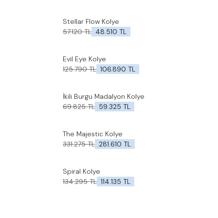
Stellar Flow Kolye
%
15
İndirim
Favorilere Ekle
57.120
TL
48.510
TL
Evil Eye Kolye
%
15
İndirim
Favorilere Ekle
125.790
TL
106.890
TL
İkili Burgu Madalyon Kolye
%
15
İndirim
Favorilere Ekle
69.825
TL
59.325
TL
The Majestic Kolye
Yeni
Favorilere Ekle
331.275
TL
281.610
TL
%
15
İndirim
Spiral Kolye
%
15
İndirim
Favorilere Ekle
134.295
TL
114.135
TL