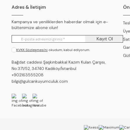
Adres & İletişim
Öne
Kampanya ve yeniliklerden haberdar olmak için e-
Tes
bültenimize abone olun!
Üye
Kayıt Ol
Sat
Gar
KVKK Sözleşmesi'ni
okudum, kabul ediyorum.
Gizl
Adres
Bağdat caddesi Şaşkınbakkal Kazım Kulan Çarşısı,
No:371/52, 34740 Kadıköy/İstanbul
Telefon
+902163555208
E-Posta
bilgi@gulcankuyumculuk.com
Facebook
İnstagram
Youtube