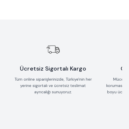
Yeni
Yeni
Sallantılı Çubuk Saçak Kolye
Taş Detaylı Mızrak Kolye
Favorilere Ekle
Favorilere Ekle
42.735
TL
53.235
TL
Ücretsiz Sigortalı Kargo
Öm
Tüm online siparişlerinizde, Türkiye'nin her
Mücevherl
yerine sigortalı ve ücretsiz teslimat
koruması iç
ayrıcalığı sunuyoruz.
boyu ücrets