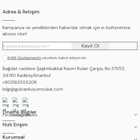
Adres & İletişim
Kampanya ve yeniliklerden haberdar olmak için e-bültenimize
abone olun!
Kayıt Ol
KVKK Sözleşmesi'ni
okudum, kabul ediyorum.
Adres
Bağdat caddesi Şaşkınbakkal Kazım Kulan Çarşısı, No:371/52,
34740 Kadıköy/İstanbul
Telefon
+902163555208
E-Posta
bilgi@gulcankuyumculuk.com
Facebook
İnstagram
Youtube
Önemli Bilgiler
Hızlı Erişim
Kurumsal