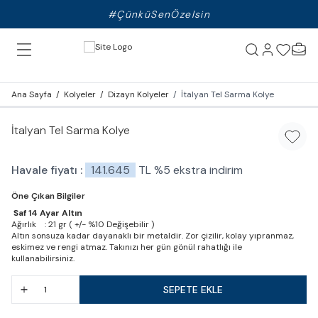
#ÇünküSenÖzelsin
Ana Sayfa
/
Kolyeler
/
Dizayn Kolyeler
/
İtalyan Tel Sarma Kolye
İtalyan Tel Sarma Kolye
Favori
Havale fiyatı :
141.645
TL
%
5
ekstra indirim
Öne Çıkan Bilgiler
Saf 14 Ayar Altın
Ağırlık : 21 gr ( +/- %10 Değişebilir )
Altın sonsuza kadar dayanaklı bir metaldir. Zor çizilir, kolay yıpranmaz,
eskimez ve rengi atmaz. Takınızı her gün gönül rahatlığı ile
kullanabilirsiniz.
SEPETE EKLE