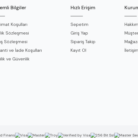
mli Bilgiler
Hızlı Erişim
Kurum
limat Koşulları
Sepetim
Hakkım
lik Sözleşmesi
Giriş Yap
Müşter
ış Sözleşmesi
Sipariş Takip
Mağaza
anti ve İade Koşulları
Kayıt Ol
İletişi
ilik ve Güvenlik