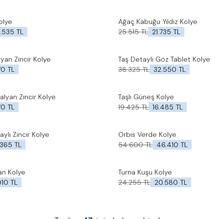
olye
Ağaç Kabuğu Yıldız Kolye
%
15
İndirim
le
Favorilere Ekle
.535
TL
25.515
TL
21.735
TL
alyan Zincir Kolye
Taş Detaylı Göz Tablet Kolye
%
15
İndirim
le
Favorilere Ekle
70
TL
38.325
TL
32.550
TL
talyan Zincir Kolye
Taşlı Güneş Kolye
%
15
İndirim
le
Favorilere Ekle
70
TL
19.425
TL
16.485
TL
ylı Zincir Kolye
Orbis Verde Kolye
%
15
İndirim
le
Favorilere Ekle
.365
TL
54.600
TL
46.410
TL
lan Kolye
Turna Kuşu Kolye
%
15
İndirim
le
Favorilere Ekle
010
TL
24.255
TL
20.580
TL