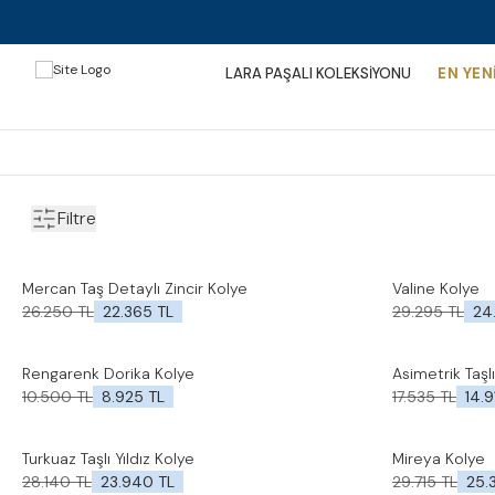
LARA PAŞALI KOLEKSİYONU
EN YEN
Filtre
Mercan Taş Detaylı Zincir Kolye
Valine Kolye
%
15
İndirim
%
15
İndirim
Favorilere Ekle
Favorilere Ek
26.250
TL
22.365
TL
29.295
TL
24
Rengarenk Dorika Kolye
Asimetrik Taşlı
%
15
İndirim
%
15
İndirim
Favorilere Ekle
Favorilere Ek
10.500
TL
8.925
TL
17.535
TL
14.9
Turkuaz Taşlı Yıldız Kolye
Mireya Kolye
%
15
İndirim
%
15
İndirim
Favorilere Ekle
Favorilere Ek
28.140
TL
23.940
TL
29.715
TL
25.