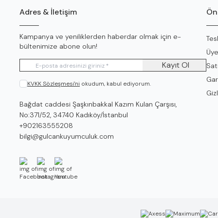
Adres & İletişim
Öne
Kampanya ve yeniliklerden haberdar olmak için e-
Tes
bültenimize abone olun!
Üye
Kayıt Ol
Sat
Gar
KVKK Sözleşmesi'ni
okudum, kabul ediyorum.
Gizl
Adres
Bağdat caddesi Şaşkınbakkal Kazım Kulan Çarşısı,
No:371/52, 34740 Kadıköy/İstanbul
Telefon
+902163555208
E-Posta
bilgi@gulcankuyumculuk.com
Facebook
İnstagram
Youtube