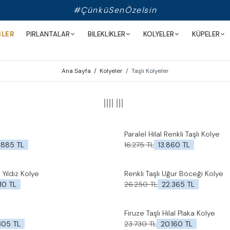
#ÇünküSenÖzelsin
İLER
PIRLANTALAR
BİLEKLİKLER
KOLYELER
KÜPELER
Ana Sayfa
/
Kolyeler
/
Taşlı Kolyeler
Paralel Hilal Renkli Taşlı Kolye
%
15
İndirim
le
Favorilere Ekle
.885
TL
16.275
TL
13.860
TL
 Yıldız Kolye
Renkli Taşlı Uğur Böceği Kolye
%
15
İndirim
le
Favorilere Ekle
10
TL
26.250
TL
22.365
TL
Firuze Taşlı Hilal Plaka Kolye
%
15
İndirim
le
Favorilere Ekle
305
TL
23.730
TL
20.160
TL