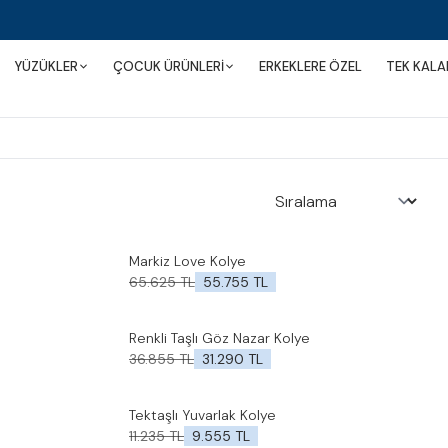
YÜZÜKLER
ÇOCUK ÜRÜNLERİ
ERKEKLERE ÖZEL
TEK KALA
Markiz Love Kolye
%
15
İndirim
Favorilere Ekle
65.625
TL
55.755
TL
Renkli Taşlı Göz Nazar Kolye
%
15
İndirim
Favorilere Ekle
36.855
TL
31.290
TL
Tektaşlı Yuvarlak Kolye
%
15
İndirim
Favorilere Ekle
11.235
TL
9.555
TL