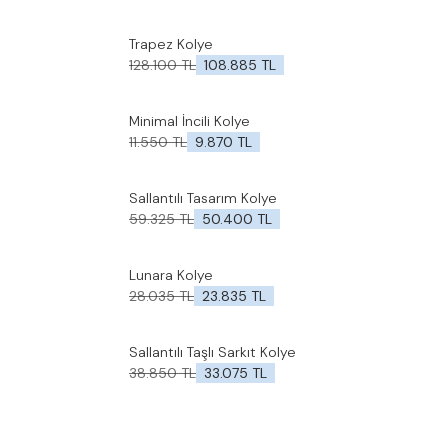
Trapez Kolye
%
15
İndirim
Favorilere Ekle
128.100
TL
108.885
TL
Minimal İncili Kolye
%
15
İndirim
Favorilere Ekle
11.550
TL
9.870
TL
Sallantılı Tasarım Kolye
%
15
İndirim
Favorilere Ekle
59.325
TL
50.400
TL
Lunara Kolye
%
15
İndirim
Favorilere Ekle
28.035
TL
23.835
TL
Sallantılı Taşlı Sarkıt Kolye
Yeni
Favorilere Ekle
38.850
TL
33.075
TL
%
15
İndirim