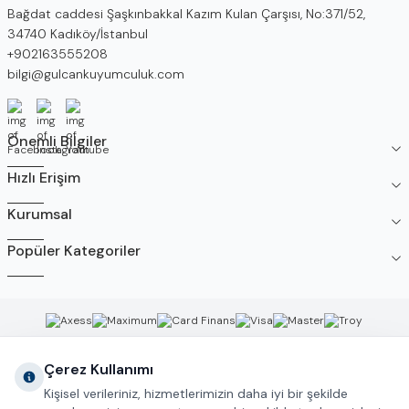
Adres
Bağdat caddesi Şaşkınbakkal Kazım Kulan Çarşısı, No:371/52,
34740 Kadıköy/İstanbul
Telefon
+902163555208
E-Posta
bilgi@gulcankuyumculuk.com
Facebook
İnstagram
Youtube
Önemli Bilgiler
Hızlı Erişim
Kurumsal
Popüler Kategoriler
Çerez Kullanımı
Kişisel verileriniz, hizmetlerimizin daha iyi bir şekilde