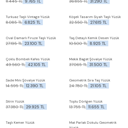
11.445
TL
9.765
TL
36.855
TL
31.290
TL
%
15
%
15
İndirim
İndirim
%
16
Yeni
Turkuaz Taşlı Vintage Yüzük
Köşeli Tasarım Siyah Taşlı Yüzük
İndirim
Favorilere Ekle
Favorilere Ekle
8.085
TL
6.825
TL
32.550
TL
27.615
TL
%
15
İndirim
%
15
%
15
Oval Damarlı Firuze Taşlı Yüzük
Taş Detaylı Kemik Desen Yüzük
İndirim
İndirim
Favorilere Ekle
Favorilere Ekle
27.195
TL
23.100
TL
10.500
TL
8.925
TL
Yeni
%
15
Çoklu Bombeli Kafes Yüzük
Mekik Baget Şövalye Yüzük
İndirim
Favorilere Ekle
Favorilere Ekle
49.560
TL
42.105
TL
37.065
TL
31.500
TL
%
15
İndirim
%
15
%
15
Sade Mini Şövalye Yüzük
Geometrik Sıra Taş Yüzük
İndirim
İndirim
Favorilere Ekle
Favorilere Ekle
14.595
TL
12.390
TL
24.780
TL
21.105
TL
%
20
%
15
Sitrin Yüzük
Toplu Dörtgen Yüzük
İndirim
İndirim
Favorilere Ekle
Favorilere Ekle
37.380
TL
29.925
TL
13.755
TL
11.655
TL
Yeni
Yeni
Taşlı Kemer Yüzük
Mat Parlak Dokulu Geometrik
Favorilere Ekle
Favorilere Ekle
Yüzük
%
15
%
15