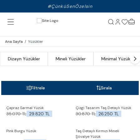
#ÇünküSenÖzelsin
Ana Sayfa
/
Yüzükler
Dizayn Yüzükler
Mineli Yüzükler
Minimal Yüzükler
Filtrele
Sırala
Yeni
%
15
Çapraz Sarmal Yüzük
Çizgi Tasarım Taş Detaylı Yüzük
İndirim
Favorilere Ekle
Favorilere Ekle
35.070
TL
29.820
TL
30.870
TL
26.250
TL
%
15
İndirim
%
15
%
15
Pink Burgu Yüzük
Taş Detaylı Kırmızı Mineli
İndirim
İndirim
Favorilere Ekle
Favorilere Ekle
Şövalye Yüzük