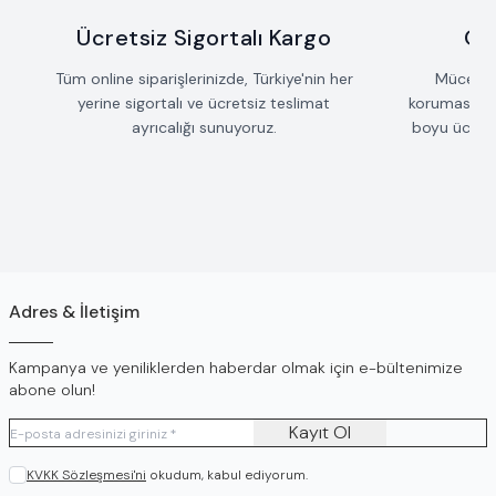
Ücretsiz Sigortalı Kargo
Öm
Tüm online siparişlerinizde, Türkiye'nin her
Mücevherl
yerine sigortalı ve ücretsiz teslimat
koruması iç
ayrıcalığı sunuyoruz.
boyu ücrets
Adres & İletişim
Kampanya ve yeniliklerden haberdar olmak için e-bültenimize
abone olun!
Kayıt Ol
KVKK Sözleşmesi'ni
okudum, kabul ediyorum.