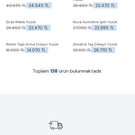
İndirim
İndirim
40.635
TL
34.545
TL
26.460
TL
22.470
TL
%
15
Yeni
Sıralı Mekik Yüzük
Nova Asimetrik Işıltı Yüzük
İndirim
Favorilere Ekle
Favorilere Ekle
26.460
TL
22.470
TL
27.090
TL
22.995
TL
%
15
İndirim
%
15
%
15
Renkli Taşlı Arma Dizayn Yüzük
Simetrik Taş Detaylı Yüzük
İndirim
İndirim
Favorilere Ekle
Favorilere Ekle
16.590
TL
14.070
TL
33.810
TL
28.770
TL
Toplam
138
ürün bulunmaktadır.