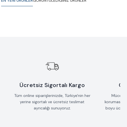
EN YENİ ÜRÜNLER
GÖRÜNTÜLEDİĞİNİZ ÜRÜNLER
Yeni
Yeni
Sallantılı Çubuk Saçak Kolye
Taş Detaylı Mızrak Kolye
Favorilere Ekle
Favorilere Ekle
42.735
TL
53.235
TL
Ücretsiz Sigortalı Kargo
Öm
Tüm online siparişlerinizde, Türkiye'nin her
Mücevherl
yerine sigortalı ve ücretsiz teslimat
koruması iç
ayrıcalığı sunuyoruz.
boyu ücrets