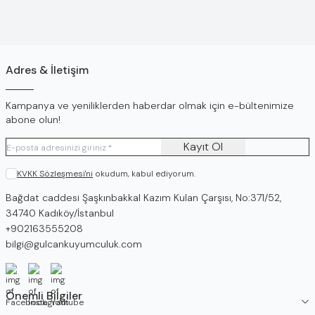
Adres & İletişim
Kampanya ve yeniliklerden haberdar olmak için e-bültenimize
abone olun!
Kayıt Ol
KVKK Sözleşmesi'ni
okudum, kabul ediyorum.
Adres
Bağdat caddesi Şaşkınbakkal Kazım Kulan Çarşısı, No:371/52,
34740 Kadıköy/İstanbul
Telefon
+902163555208
E-Posta
bilgi@gulcankuyumculuk.com
Facebook
İnstagram
Youtube
Önemli Bilgiler