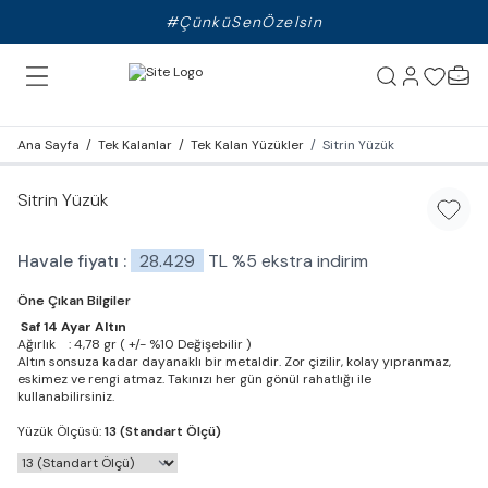
#ÇünküSenÖzelsin
Ana Sayfa
/
Tek Kalanlar
/
Tek Kalan Yüzükler
/
Sitrin Yüzük
Sitrin Yüzük
Favori
Havale fiyatı :
28.429
TL
%
5
ekstra indirim
Öne Çıkan Bilgiler
Saf 14 Ayar Altın
Ağırlık : 4,78 gr ( +/- %10 Değişebilir )
Altın sonsuza kadar dayanaklı bir metaldir. Zor çizilir, kolay yıpranmaz,
eskimez ve rengi atmaz. Takınızı her gün gönül rahatlığı ile
kullanabilirsiniz.
Yüzük Ölçüsü:
13 (Standart Ölçü)