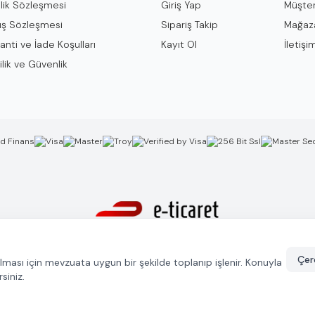
lik Sözleşmesi
Giriş Yap
Müşter
ış Sözleşmesi
Sipariş Takip
Mağaza
anti ve İade Koşulları
Kayıt Ol
İletişi
ilik ve Güvenlik
GulcanKuyumculuk.com ETBİS'e kayıtlıdır.
Çere
unulması için mevzuata uygun bir şekilde toplanıp işlenir. Konuyla
rsiniz.