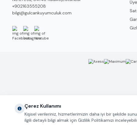
Üye
Telefon
+902163555208
Sat
E-Posta
bilgi@gulcankuyumculuk.com
Gar
Gizl
Facebook
İnstagram
Youtube
Çerez Kullanımı
Kişisel verileriniz, hizmetlerimizin daha iyi bir şekilde s
ilgili detaylı bilgi almak için Gizlilik Politikamızı inceleyebili