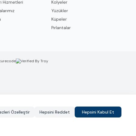
i Hizmetleri
Kolyeler
larımız
Yüzükler
m
Küpeler
Pırlantalar
zleri Özelleştir
Hepsini Reddet
Hepsini Kabul Et