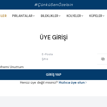
#ÇünküSenÖzelsin
İLER
PIRLANTALAR
BİLEKLİKLER
KOLYELER
KÜPELER
ÜYE GİRİŞİ
E-Posta
Şifre
ifremi Unuttum
GİRİŞ YAP
Henüz üye değil misiniz?
Hızlıca üye olun