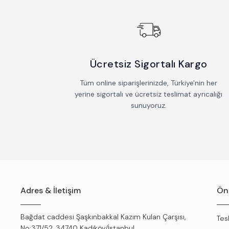
Ücretsiz Sigortalı Kargo
Tüm online siparişlerinizde, Türkiye'nin her
yerine sigortalı ve ücretsiz teslimat ayrıcalığı
sunuyoruz.
Adres & İletişim
Öne
Adres
Bağdat caddesi Şaşkınbakkal Kazım Kulan Çarşısı,
Tes
No:371/52, 34740 Kadıköy/İstanbul