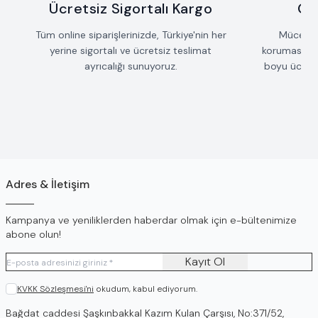
Ücretsiz Sigortalı Kargo
Öm
Tüm online siparişlerinizde, Türkiye'nin her
Mücevherl
yerine sigortalı ve ücretsiz teslimat
koruması iç
ayrıcalığı sunuyoruz.
boyu ücrets
Adres & İletişim
Kampanya ve yeniliklerden haberdar olmak için e-bültenimize
abone olun!
Kayıt Ol
KVKK Sözleşmesi'ni
okudum, kabul ediyorum.
Adres
Bağdat caddesi Şaşkınbakkal Kazım Kulan Çarşısı, No:371/52,