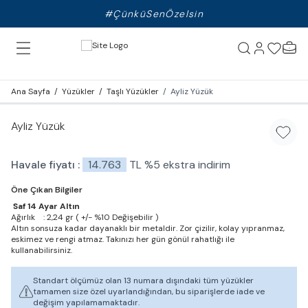
#ÇünküSenÖzelsin
Ana Sayfa
/
Yüzükler
/
Taşlı Yüzükler
/
Ayliz Yüzük
Ayliz Yüzük
Favori
Havale fiyatı :
14.763
TL
%
5
ekstra indirim
Öne Çıkan Bilgiler
Saf 14 Ayar Altın
Ağırlık : 2,24 gr ( +/- %10 Değişebilir )
Altın sonsuza kadar dayanaklı bir metaldir. Zor çizilir, kolay yıpranmaz,
eskimez ve rengi atmaz. Takınızı her gün gönül rahatlığı ile
kullanabilirsiniz.
Standart ölçümüz olan 13 numara dışındaki tüm yüzükler
tamamen size özel uyarlandığından, bu siparişlerde iade ve
değişim yapılamamaktadır.