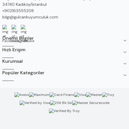
34740 Kadıköy/İstanbul
Telefon
+902163555208
E-Posta
bilgi@gulcankuyumculuk.com
Facebook
İnstagram
Youtube
Önemli Bilgiler
Hızlı Erişim
Kurumsal
Popüler Kategoriler