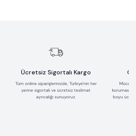
Yeni
Yeni
Sallantılı Çubuk Saçak Kolye
Taş Detaylı Mızrak Kolye
Favorilere Ekle
Favorilere Ekle
%
15
%
15
İndirim
İndirim
42.735
TL
36.325
TL
53.235
TL
45.250
TL
Ücretsiz Sigortalı Kargo
Öm
Tüm online siparişlerinizde, Türkiye'nin her
Mücevherl
yerine sigortalı ve ücretsiz teslimat
koruması iç
ayrıcalığı sunuyoruz.
boyu ücrets