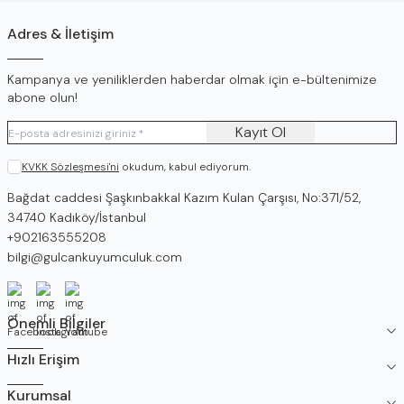
Adres & İletişim
Kampanya ve yeniliklerden haberdar olmak için e-bültenimize
abone olun!
Kayıt Ol
KVKK Sözleşmesi'ni
okudum, kabul ediyorum.
Adres
Bağdat caddesi Şaşkınbakkal Kazım Kulan Çarşısı, No:371/52,
34740 Kadıköy/İstanbul
Telefon
+902163555208
E-Posta
bilgi@gulcankuyumculuk.com
Facebook
İnstagram
Youtube
Önemli Bilgiler
Hızlı Erişim
Kurumsal