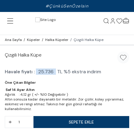
#ÇünküSenÖzelsin
Ana Sayfa
/
Küpeler
/
Halka Küpeler
/
Çizgili Halka Küpe
Çizgili Halka Küpe
Favori
Havale fiyatı :
25.736
TL
%
5
ekstra indirim
Öne Çıkan Bilgiler
Saf 14 Ayar Altın
Ağırlık : 4,12 gr ( +/- %10 Değişebilir )
Altın sonsuza kadar dayanaklı bir metaldir. Zor çizilir, kolay yıpranmaz,
eskimez ve rengi atmaz. Takınızı her gün gönül rahatlığı ile
kullanabilirsiniz.
SEPETE EKLE