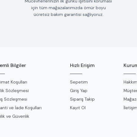
Mücevherlerinizin ilk günkü ışıltısını koruması
için tüm mağazalarımızda ömür boyu
ücretsiz bakım garantisi sağlıyoruz.
mli Bilgiler
Hızlı Erişim
Kurum
limat Koşulları
Sepetim
Hakkım
lik Sözleşmesi
Giriş Yap
Müşter
ış Sözleşmesi
Sipariş Takip
Mağaza
anti ve İade Koşulları
Kayıt Ol
İletişi
ilik ve Güvenlik