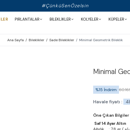
#ÇünküSenÖzelsin
İLER
PIRLANTALAR
BİLEKLİKLER
KOLYELER
KÜPELER
Ana Sayfa
/
Bileklikler
/
Sade Bileklikler
/
Minimal Geometrik Bileklik
Minimal Geom
%
15
İndirim
60.16
Havale fiyatı :
4
Öne Çıkan Bilgiler
Saf 14 Ayar Altın
Ağırlık : 7,8 gr ( +/