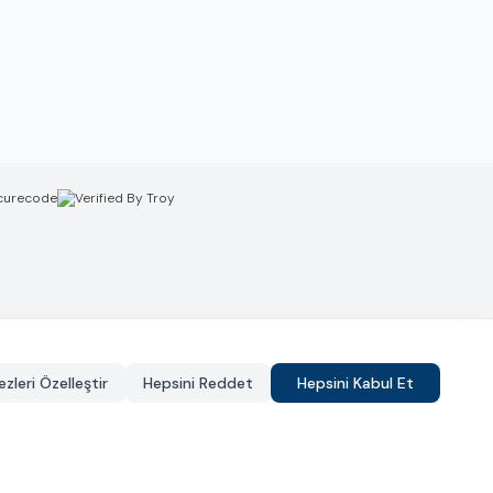
zleri Özelleştir
Hepsini Reddet
Hepsini Kabul Et