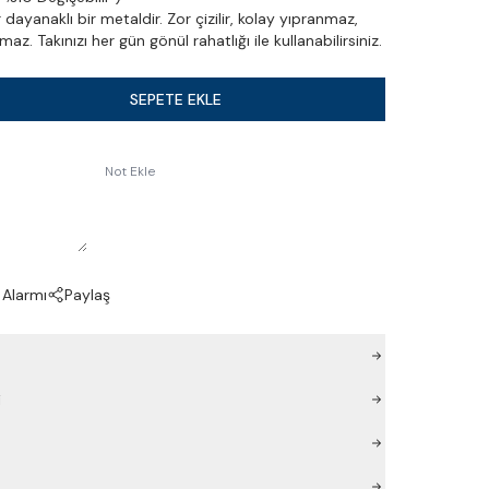
dayanaklı bir metaldir. Zor çizilir, kolay yıpranmaz,
z. Takınızı her gün gönül rahatlığı ile kullanabilirsiniz.
SEPETE EKLE
Not Ekle
 Alarmı
Paylaş
i