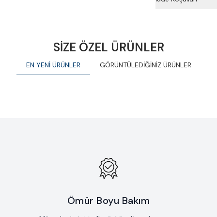
SİZE ÖZEL ÜRÜNLER
EN YENİ ÜRÜNLER
GÖRÜNTÜLEDİĞİNİZ ÜRÜNLER
ızrak Kolye
Altın Salkım Kolye
Yeni
kle
Favorilere Ekle
5.250
TL
73.920
TL
62.832
TL
%
15
İndirim
Ömür Boyu Bakım