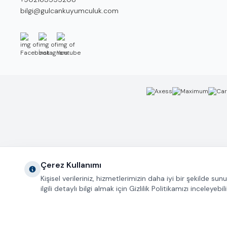
E-Posta
bilgi@gulcankuyumculuk.com
Facebook
İnstagram
Youtube
Çerez Kullanımı
Kişisel verileriniz, hizmetlerimizin daha iyi bir şekilde s
ilgili detaylı bilgi almak için Gizlilik Politikamızı inceleyebili