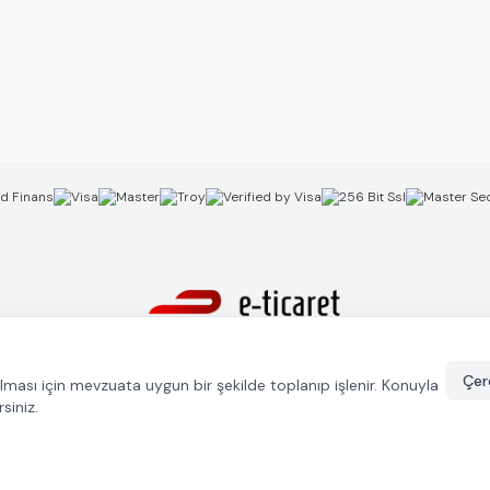
GulcanKuyumculuk.com ETBİS'e kayıtlıdır.
Çere
unulması için mevzuata uygun bir şekilde toplanıp işlenir. Konuyla
rsiniz.