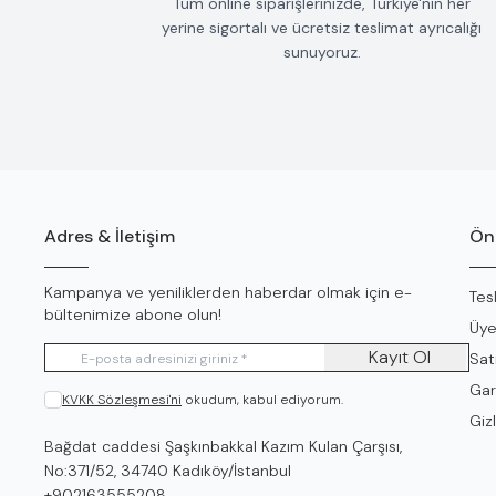
Tüm online siparişlerinizde, Türkiye'nin her
yerine sigortalı ve ücretsiz teslimat ayrıcalığı
sunuyoruz.
Adres & İletişim
Öne
Kampanya ve yeniliklerden haberdar olmak için e-
Tes
bültenimize abone olun!
Üye
Kayıt Ol
Sat
Gar
KVKK Sözleşmesi'ni
okudum, kabul ediyorum.
Gizl
Adres
Bağdat caddesi Şaşkınbakkal Kazım Kulan Çarşısı,
No:371/52, 34740 Kadıköy/İstanbul
Telefon
+902163555208