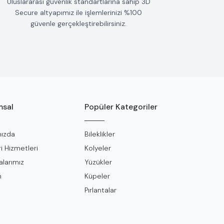
Uluslararası güvenlik standartlarına sahip 3D
Secure altyapımız ile işlemlerinizi %100
güvenle gerçekleştirebilirsiniz.
sal
Popüler Kategoriler
ızda
Bileklikler
i Hizmetleri
Kolyeler
larımız
Yüzükler
m
Küpeler
Pırlantalar