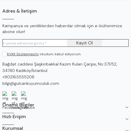
Adres & İletişim
Kampanya ve yeniliklerden haberdar olmak için e-bültenimize
abone olun!
Kayıt Ol
KVKK Sözleşmesi'ni
okudum, kabul ediyorum.
Adres
Bağdat caddesi Şaşkınbakkal Kazım Kulan Çarşısı, No:371/52,
34740 Kadıköy/İstanbul
Telefon
+902163555208
E-Posta
bilgi@gulcankuyumculuk.com
Facebook
İnstagram
Youtube
Önemli Bilgiler
Hızlı Erişim
Kurumsal