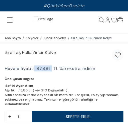
#ÇünküSenÖzelsin
Ana Sayfa
/
Kolyeler
/
Zincir Kolyeler
/
Sıra Taş Pullu Zincir Kolye
Sıra Taş Pullu Zincir Kolye
Favori
Havale fiyatı :
87.481
TL
%
5
ekstra indirim
Öne Çıkan Bilgiler
Saf 14 Ayar Altın
Ağırlık : 13,85 gr ( +/- %10 Değişebilir )
Altın sonsuza kadar dayanaklı bir metaldir. Zor çizilir, kolay yıpranmaz,
eskimez ve rengi atmaz. Takınızı her gün gönül rahatlığı ile
kullanabilirsiniz.
SEPETE EKLE