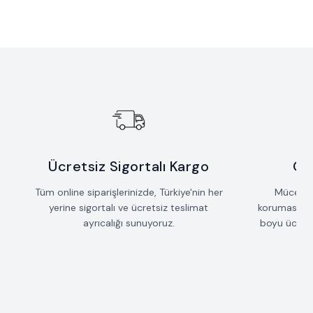
Yeni
Yeni
Sallantılı Çubuk Saçak Kolye
Taş Detaylı Mızrak Kolye
Favorilere Ekle
Favorilere Ekle
%
15
%
15
İndirim
İndirim
42.735
TL
36.325
TL
53.235
TL
45.250
TL
Ücretsiz Sigortalı Kargo
Öm
Tüm online siparişlerinizde, Türkiye'nin her
Mücevherl
yerine sigortalı ve ücretsiz teslimat
koruması iç
ayrıcalığı sunuyoruz.
boyu ücrets