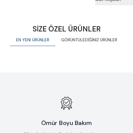
SİZE ÖZEL ÜRÜNLER
EN YENİ ÜRÜNLER
GÖRÜNTÜLEDİĞİNİZ ÜRÜNLER
ntezi Zincir Kolye
Çift Dokulu Fantezi Burgu Koly
Yeni
kle
Favorilere Ekle
100.380
TL
Ömür Boyu Bakım