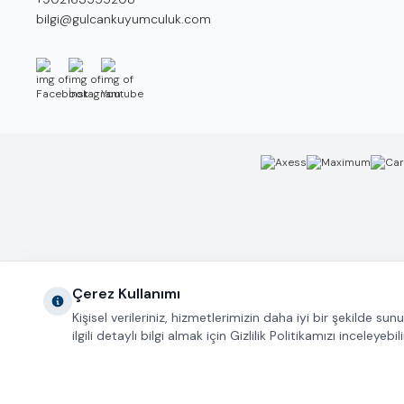
E-Posta
bilgi@gulcankuyumculuk.com
Facebook
İnstagram
Youtube
Çerez Kullanımı
Kişisel verileriniz, hizmetlerimizin daha iyi bir şekilde s
ilgili detaylı bilgi almak için Gizlilik Politikamızı inceleyebili