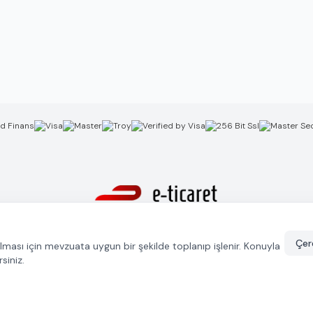
GulcanKuyumculuk.com ETBİS'e kayıtlıdır.
Çere
unulması için mevzuata uygun bir şekilde toplanıp işlenir. Konuyla
rsiniz.