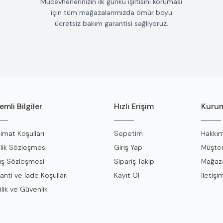
Mücevherlerinizin ilk günkü ışıltısını koruması
için tüm mağazalarımızda ömür boyu
ücretsiz bakım garantisi sağlıyoruz.
mli Bilgiler
Hızlı Erişim
Kurum
limat Koşulları
Sepetim
Hakkım
lik Sözleşmesi
Giriş Yap
Müşter
ış Sözleşmesi
Sipariş Takip
Mağaza
anti ve İade Koşulları
Kayıt Ol
İletişi
ilik ve Güvenlik