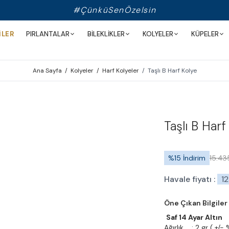
#ÇünküSenÖzelsin
İLER
PIRLANTALAR
BİLEKLİKLER
KOLYELER
KÜPELER
Ana Sayfa
/
Kolyeler
/
Harf Kolyeler
/
Taşlı B Harf Kolye
Taşlı B Harf
%
15
İndirim
15.43
Havale fiyatı :
1
Öne Çıkan Bilgiler
Saf 14 Ayar Altın
Ağırlık : 2 gr ( +/- 