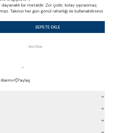
dayanaklı bir metaldir. Zor çizilir, kolay yıpranmaz,
z. Takınızı her gün gönül rahatlığı ile kullanabilirsiniz.
SEPETE EKLE
Not Ekle
 Alarmı
Paylaş
i