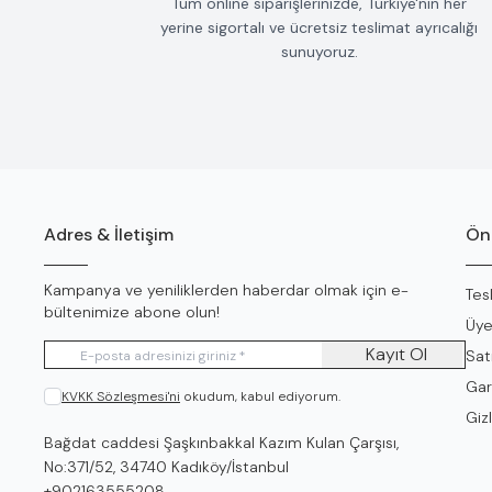
Tüm online siparişlerinizde, Türkiye'nin her
yerine sigortalı ve ücretsiz teslimat ayrıcalığı
sunuyoruz.
Adres & İletişim
Öne
Kampanya ve yeniliklerden haberdar olmak için e-
Tes
bültenimize abone olun!
Üye
Kayıt Ol
Sat
Gar
KVKK Sözleşmesi'ni
okudum, kabul ediyorum.
Gizl
Adres
Bağdat caddesi Şaşkınbakkal Kazım Kulan Çarşısı,
No:371/52, 34740 Kadıköy/İstanbul
Telefon
+902163555208