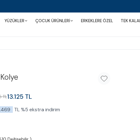
YÜZÜKLER
ÇOCUK ÜRÜNLERİ
ERKEKLERE ÖZEL
TEK KALA
 Kolye
Favoriye Ekle
13.125
TL
5
TL
2.469
TL
%
5
ekstra indirim
%10 Değişebilir )