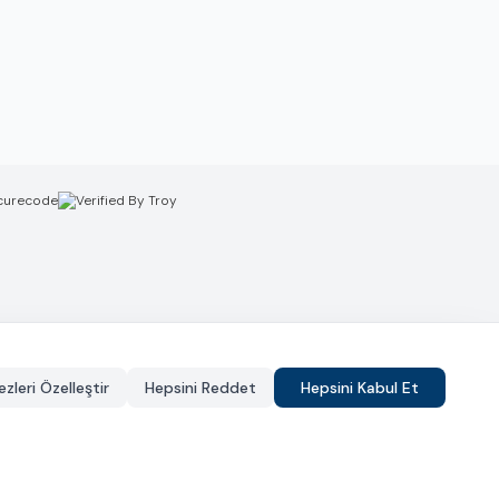
zleri Özelleştir
Hepsini Reddet
Hepsini Kabul Et