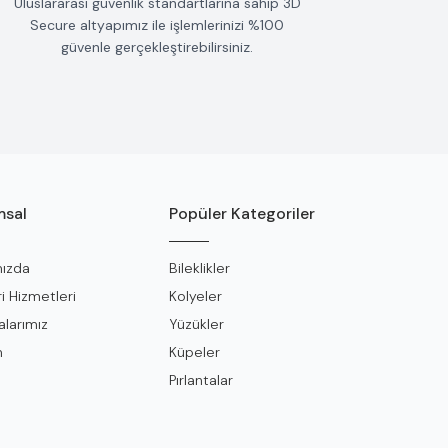
Uluslararası güvenlik standartlarına sahip 3D
Secure altyapımız ile işlemlerinizi %100
güvenle gerçekleştirebilirsiniz.
sal
Popüler Kategoriler
ızda
Bileklikler
i Hizmetleri
Kolyeler
larımız
Yüzükler
m
Küpeler
Pırlantalar