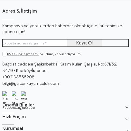
Adres & İletişim
Kampanya ve yeniliklerden haberdar olmak için e-bültenimize
abone olun!
Kayıt Ol
KVKK Sözleşmesi'ni
okudum, kabul ediyorum.
Adres
Bağdat caddesi Şaşkınbakkal Kazım Kulan Çarşısı, No:371/52,
34740 Kadıköy/İstanbul
Telefon
+902163555208
E-Posta
bilgi@gulcankuyumculuk.com
Facebook
İnstagram
Youtube
Önemli Bilgiler
Hızlı Erişim
Kurumsal