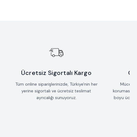
Yeni
Yeni
Sallantılı Çubuk Saçak Kolye
Taş Detaylı Mızrak Kolye
Favorilere Ekle
Favorilere Ekle
%
15
%
15
İndirim
İndirim
42.735
TL
36.325
TL
53.235
TL
45.250
TL
Ücretsiz Sigortalı Kargo
Öm
Tüm online siparişlerinizde, Türkiye'nin her
Mücevherl
yerine sigortalı ve ücretsiz teslimat
koruması iç
ayrıcalığı sunuyoruz.
boyu ücrets