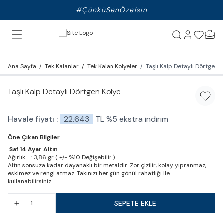
#ÇünküSenÖzelsin
Ana Sayfa
/
Tek Kalanlar
/
Tek Kalan Kolyeler
/
Taşlı Kalp Detaylı Dörtgen 
Taşlı Kalp Detaylı Dörtgen Kolye
Favori
Havale fiyatı :
22.643
TL
%
5
ekstra indirim
Öne Çıkan Bilgiler
Saf 14 Ayar Altın
Ağırlık : 3,86 gr ( +/- %10 Değişebilir )
Altın sonsuza kadar dayanaklı bir metaldir. Zor çizilir, kolay yıpranmaz,
eskimez ve rengi atmaz. Takınızı her gün gönül rahatlığı ile
kullanabilirsiniz.
SEPETE EKLE