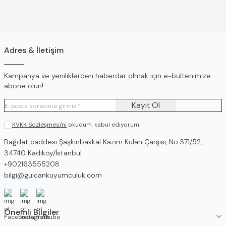
Adres & İletişim
Kampanya ve yeniliklerden haberdar olmak için e-bültenimize
abone olun!
Kayıt Ol
KVKK Sözleşmesi'ni
okudum, kabul ediyorum.
Adres
Bağdat caddesi Şaşkınbakkal Kazım Kulan Çarşısı, No:371/52,
34740 Kadıköy/İstanbul
Telefon
+902163555208
E-Posta
bilgi@gulcankuyumculuk.com
Facebook
İnstagram
Youtube
Önemli Bilgiler