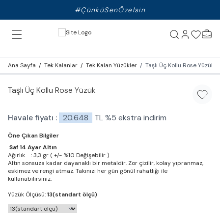
#ÇünküSenÖzelsin
Ana Sayfa
/
Tek Kalanlar
/
Tek Kalan Yüzükler
/
Taşlı Üç Kollu Rose Yüzük
Taşlı Üç Kollu Rose Yüzük
Favori
Havale fiyatı :
20.648
TL
%
5
ekstra indirim
Öne Çıkan Bilgiler
Saf 14 Ayar Altın
Ağırlık : 3,3 gr ( +/- %10 Değişebilir )
Altın sonsuza kadar dayanaklı bir metaldir. Zor çizilir, kolay yıpranmaz,
eskimez ve rengi atmaz. Takınızı her gün gönül rahatlığı ile
kullanabilirsiniz.
Yüzük Ölçüsü:
13(standart ölçü)