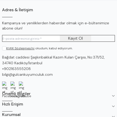
Adres & İletişim
Kampanya ve yeniliklerden haberdar olmak için e-bültenimize
abone olun!
Kayıt Ol
KVKK Sözleşmesi'ni
okudum, kabul ediyorum.
Adres
Bağdat caddesi Şaşkınbakkal Kazım Kulan Çarşısı, No:371/52,
34740 Kadıköy/İstanbul
Telefon
+902163555208
E-Posta
bilgi@gulcankuyumculuk.com
Facebook
İnstagram
Youtube
Önemli Bilgiler
Hızlı Erişim
Kurumsal