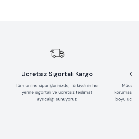
Yeni
Yeni
Çift Dokulu Yassı Kolye
Asil Denge Fantezi Zincir Kolye
Favorilere Ekle
Favorilere Ekle
143.010
TL
91.875
TL
Ücretsiz Sigortalı Kargo
Öm
Tüm online siparişlerinizde, Türkiye'nin her
Mücevherl
yerine sigortalı ve ücretsiz teslimat
koruması iç
ayrıcalığı sunuyoruz.
boyu ücrets