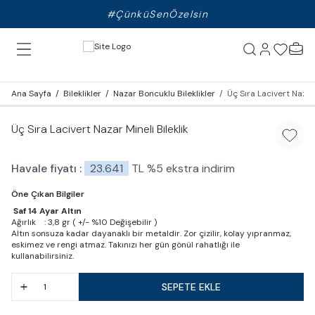
#ÇünküSenÖzelsin
Ana Sayfa
/
Bileklikler
/
Nazar Boncuklu Bileklikler
/
Üç Sıra Lacivert Nazar 
Üç Sıra Lacivert Nazar Mineli Bileklik
Favori
Havale fiyatı :
23.641
TL
%
5
ekstra indirim
Öne Çıkan Bilgiler
Saf 14 Ayar Altın
Ağırlık : 3,8 gr ( +/- %10 Değişebilir )
Altın sonsuza kadar dayanaklı bir metaldir. Zor çizilir, kolay yıpranmaz,
eskimez ve rengi atmaz. Takınızı her gün gönül rahatlığı ile
kullanabilirsiniz.
SEPETE EKLE