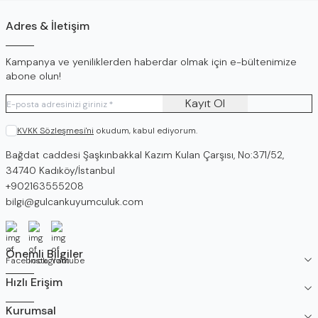
Adres & İletişim
Kampanya ve yeniliklerden haberdar olmak için e-bültenimize
abone olun!
Kayıt Ol
KVKK Sözleşmesi'ni
okudum, kabul ediyorum.
Adres
Bağdat caddesi Şaşkınbakkal Kazım Kulan Çarşısı, No:371/52,
34740 Kadıköy/İstanbul
Telefon
+902163555208
E-Posta
bilgi@gulcankuyumculuk.com
Facebook
İnstagram
Youtube
Önemli Bilgiler
Hızlı Erişim
Kurumsal