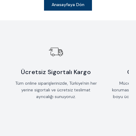
Anasayfaya Dön
Ücretsiz Sigortalı Kargo
Öm
Tüm online siparişlerinizde, Türkiye'nin her
Mücevherl
yerine sigortalı ve ücretsiz teslimat
koruması iç
ayrıcalığı sunuyoruz.
boyu ücrets