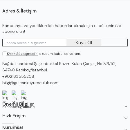
Adres & İletişim
Kampanya ve yeniliklerden haberdar olmak için e-bültenimize
abone olun!
Kayıt Ol
KVKK Sözleşmesi'ni
okudum, kabul ediyorum.
Adres
Bağdat caddesi Şaşkınbakkal Kazım Kulan Çarşısı, No:371/52,
34740 Kadıköy/İstanbul
Telefon
+902163555208
E-Posta
bilgi@gulcankuyumculuk.com
Facebook
İnstagram
Youtube
Önemli Bilgiler
Hızlı Erişim
Kurumsal