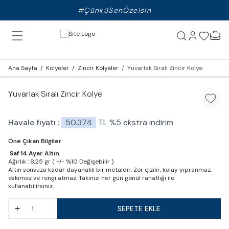
#ÇünküSenÖzelsin
Ana Sayfa
/
Kolyeler
/
Zincir Kolyeler
/
Yuvarlak Sıralı Zincir Kolye
Yuvarlak Sıralı Zincir Kolye
Favori
Havale fiyatı :
50.374
TL
%
5
ekstra indirim
Öne Çıkan Bilgiler
Saf 14 Ayar Altın
Ağırlık : 8,25 gr ( +/- %10 Değişebilir )
Altın sonsuza kadar dayanaklı bir metaldir. Zor çizilir, kolay yıpranmaz,
eskimez ve rengi atmaz. Takınızı her gün gönül rahatlığı ile
kullanabilirsiniz.
SEPETE EKLE