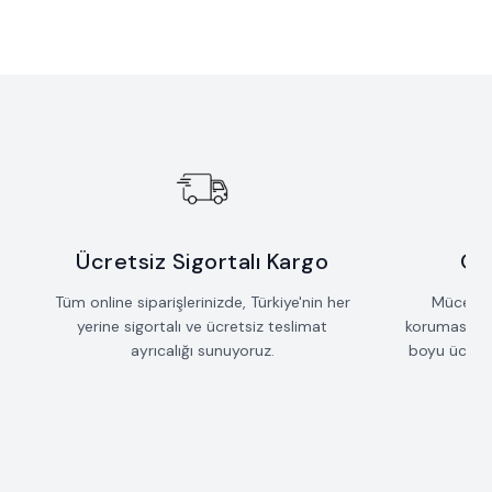
Yeni
Yeni
Sallantılı Çubuk Saçak Kolye
Taş Detaylı Mızrak Kolye
Favorilere Ekle
Favorilere Ekle
42.735
TL
53.235
TL
Ücretsiz Sigortalı Kargo
Öm
Tüm online siparişlerinizde, Türkiye'nin her
Mücevherl
yerine sigortalı ve ücretsiz teslimat
koruması iç
ayrıcalığı sunuyoruz.
boyu ücrets