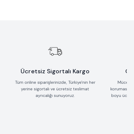
Yeni
Yeni
Sallantılı Çubuk Saçak Kolye
Taş Detaylı Mızrak Kolye
Favorilere Ekle
Favorilere Ekle
%
15
%
15
İndirim
İndirim
42.735
TL
36.325
TL
53.235
TL
45.250
TL
Ücretsiz Sigortalı Kargo
Öm
Tüm online siparişlerinizde, Türkiye'nin her
Mücevherl
yerine sigortalı ve ücretsiz teslimat
koruması iç
ayrıcalığı sunuyoruz.
boyu ücrets