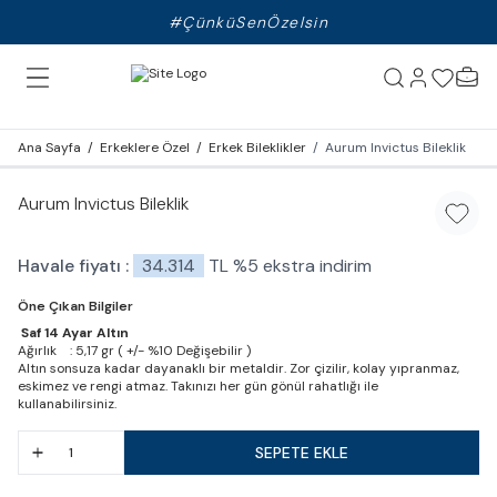
#ÇünküSenÖzelsin
Ana Sayfa
/
Erkeklere Özel
/
Erkek Bileklikler
/
Aurum Invictus Bileklik
Aurum Invictus Bileklik
Favori
Havale fiyatı :
34.314
TL
%
5
ekstra indirim
Öne Çıkan Bilgiler
Saf 14 Ayar Altın
Ağırlık : 5,17 gr ( +/- %10 Değişebilir )
Altın sonsuza kadar dayanaklı bir metaldir. Zor çizilir, kolay yıpranmaz,
eskimez ve rengi atmaz. Takınızı her gün gönül rahatlığı ile
kullanabilirsiniz.
SEPETE EKLE