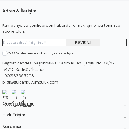
Adres & İletişim
Kampanya ve yeniliklerden haberdar olmak için e-bültenimize
abone olun!
Kayıt Ol
KVKK Sözleşmesi'ni
okudum, kabul ediyorum.
Adres
Bağdat caddesi Şaşkınbakkal Kazım Kulan Çarşısı, No:371/52,
34740 Kadıköy/İstanbul
Telefon
+902163555208
E-Posta
bilgi@gulcankuyumculuk.com
Facebook
İnstagram
Youtube
Önemli Bilgiler
Hızlı Erişim
Kurumsal