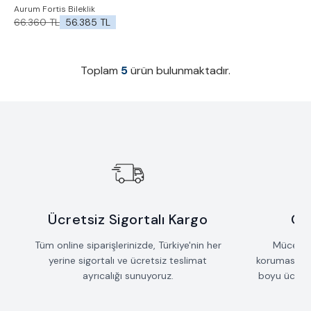
%
15
Aurum Fortis Bileklik
İndirim
Favorilere Ekle
66.360
TL
56.385
TL
Toplam
5
ürün bulunmaktadır.
Ücretsiz Sigortalı Kargo
Öm
Tüm online siparişlerinizde, Türkiye'nin her
Mücevherl
yerine sigortalı ve ücretsiz teslimat
koruması iç
ayrıcalığı sunuyoruz.
boyu ücrets