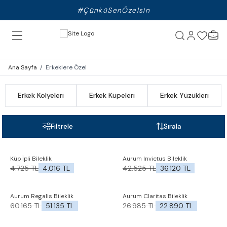
#ÇünküSenÖzelsin
Ana Sayfa
/
Erkeklere Özel
Erkek Kolyeleri
Erkek Küpeleri
Erkek Yüzükleri
Filtrele
Sırala
%
15
%
15
Küp İpli Bileklik
Aurum Invictus Bileklik
İndirim
İndirim
Favorilere Ekle
Favorilere Ekle
4.725
TL
4.016
TL
42.525
TL
36.120
TL
%
15
%
15
Aurum Regalis Bileklik
Aurum Claritas Bileklik
İndirim
İndirim
Favorilere Ekle
Favorilere Ekle
60.165
TL
51.135
TL
26.985
TL
22.890
TL